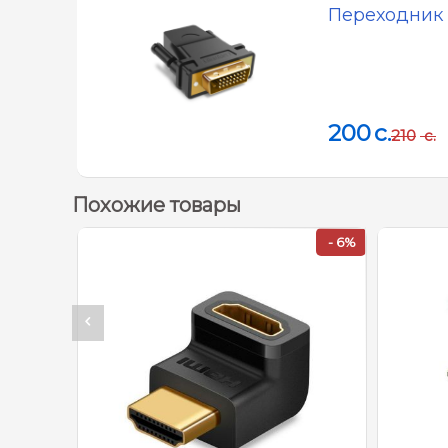
Переходник 
200
c.
210
c.
Похожие товары
- 6%
- 6%