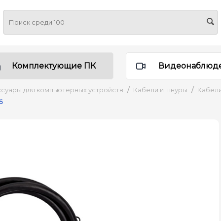
Комплектующие ПК
Видеонаблюд
суары для компьютерных устройств
/
Кабели и шнуры
/
Кабел
6