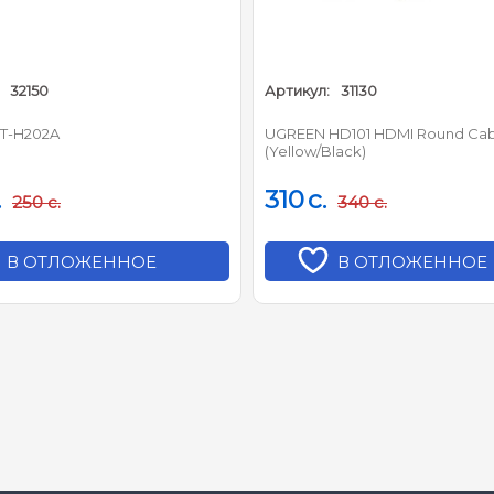
32150
Артикул:
31130
T-H202A
UGREEN HD101 HDMI Round Cab
(Yellow/Black)
.
310
c.
250
c.
340
c.
В ОТЛОЖЕННОЕ
В ОТЛОЖЕННОЕ