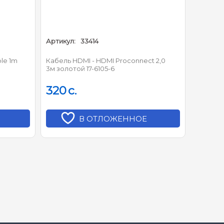
Артикул:
33414
Артикул
le 1m
Кабель HDMI - HDMI Proconnect 2,0
UGREEN 
3м золотой 17-6105-6
(Yellow/
320
c.
380
c
В ОТЛОЖЕННОЕ