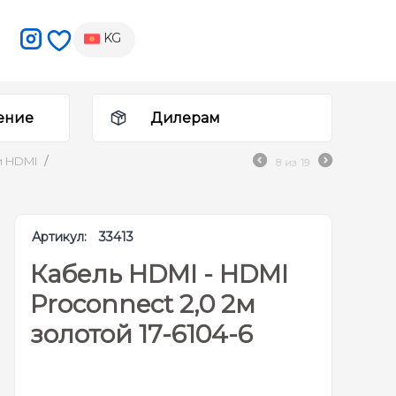
KG
ение
Дилерам
и HDMI
/
8
из
19
Артикул:
33413
Кабель HDMI - HDMI
Proconnect 2,0 2м
золотой 17-6104-6