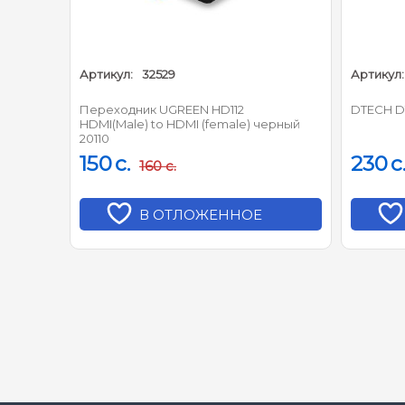
Артикул:
32529
Артикул:
Переходник UGREEN HD112
DTECH D
ерный
HDMI(Male) to HDMI (female) черный
20110
150
c.
230
c
160
c.
В ОТЛОЖЕННОЕ