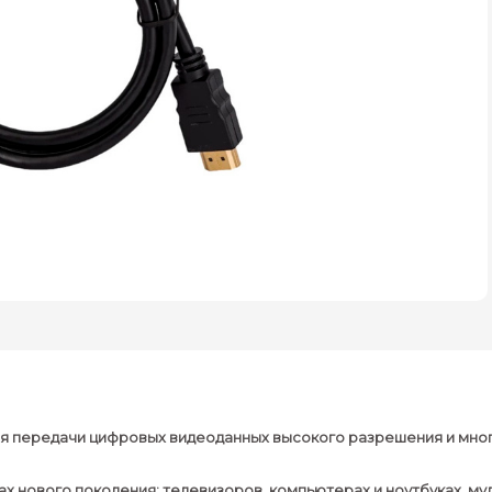
для передачи цифровых видеоданных высокого разрешения и мно
ах нового поколения: телевизоров, компьютерах и ноутбуках, м