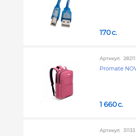
170
c.
Артикул:
28211
Promate NOVA
1 660
c.
Артикул:
31133