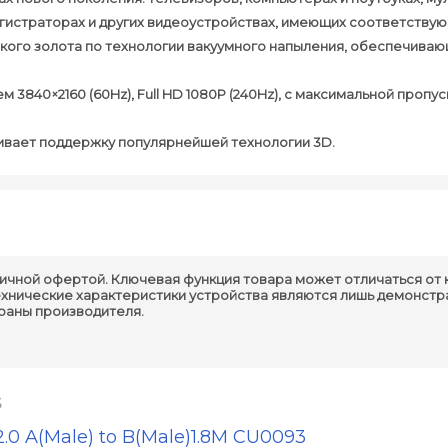
егистраторах и других видеоустройствах, имеющих соответству
ческого золота по технологии вакуумного напыления, обеспечив
 3840×2160 (60Hz), Full HD 1080P (240Hz), с максимальной пропу
ивает поддержку популярнейшей технологии 3D.
ичной офертой. Ключевая функция товара может отличаться от 
ехнические характеристики устройства являются лишь демонстр
траны производителя.
6
0 A(Male) to B(Male)1.8M CU0093