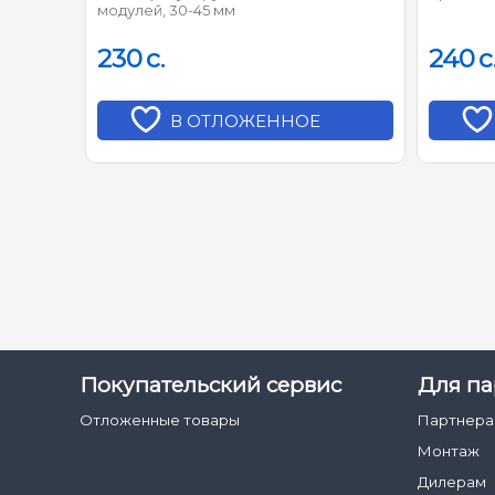
модулей, 30-45 мм
230
c.
240
c
В ОТЛОЖЕННОЕ
Покупательский сервис
Для па
Отложенные товары
Партнер
Монтаж
Дилерам