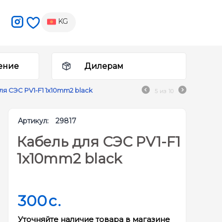
KG
ение
Дилерам
ля СЭС PV1-F1 1x10mm2 black
5
из
10
Артикул:
29817
Кабель для СЭС PV1-F1
1x10mm2 black
300
c.
Уточняйте наличие товара в магазине