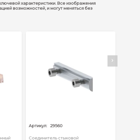
ключевой характеристики. Все изображения
ацией возможностей, и могут меняться без
Артикул:
29560
Артикул
инный
Соединитель стыковой
Стойка 