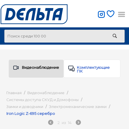
Видеонаблюдение
Комплектующие
ПК
Главная
/
Видеонаблюдение
/
Системы доступа СКУД и Домофоны
/
Замки и доводчики
/
Электромеханические замки
/
Iron Logic Z-695 серебро
2
из
14