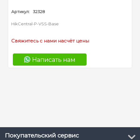
кул:
32328
ntral-P-VSS-Base
итесь с нами насчёт цены
Написать нам
Покупательский сервис