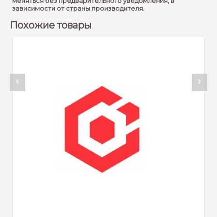
меняться без предварительного уведомления, в
зависимости от страны производителя.
Похожие товары
Артикул:
Hikvision 
Свяжитес
Н