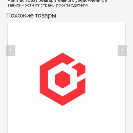
меняться без предварительного уведомления, в
зависимости от страны производителя.
Похожие товары
Арти
HikC
Свя