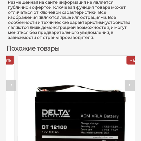
Размещённая на сайте информация не является
публичной офертой. Ключевая функция товара может
Модел:
DT 6028
отличаться от ключевой характеристики. Все
изображения являются лишь иллюстрациями. Все
Вид:
Аккумулятор
особенности и технические характеристики устройства
являются лишь демонстрацией возможностей, и могут
Напряжение:
6 В
меняться без предварительного уведомления, в
зависимости от страны производителя.
Емкость:
2.8 А*ч
Похожие товары
Размеры:
33x96x99 мм
%
- 8%
Вес:
0.61 кг
Срок службы АКБ :
5
Тип клеммы:
FASTON (зажим) 4,8 мм