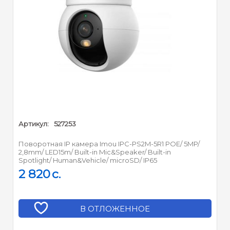
Артикул:
527253
Поворотная IP камера Imou IPC-PS2M-5R1 POE/ 5MP/
2,8mm/ LED15m/ Built-in Mic&Speaker/ Built-in
Spotlight/ Human&Vehicle/ microSD/ IP65
2 820
c.
В ОТЛОЖЕННОЕ