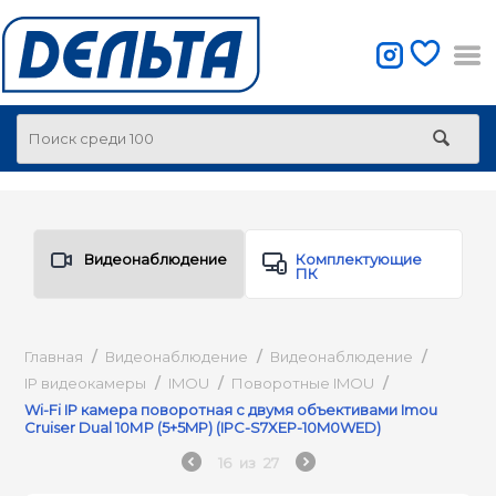
Видеонаблюдение
Комплектующие
ПК
Главная
/
Видеонаблюдение
/
Видеонаблюдение
/
IP видеокамеры
/
IMOU
/
Поворотные IMOU
/
Wi-Fi IP камера поворотная с двумя объективами Imou
Cruiser Dual 10МР (5+5MP) (IPC-S7XEP-10M0WED)
16
из
27