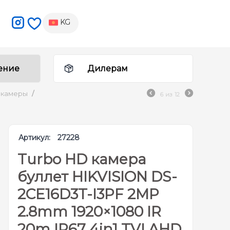
KG
ение
Дилерам
 камеры
/
6
из
12
Артикул:
27228
Turbo HD камера
буллет HIKVISION DS-
2CE16D3T-I3PF 2MP
2.8mm 1920×1080 IR
20m IP67 4in1 TVI AHD