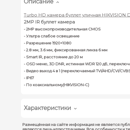
Описание
Turbo HD камера буллет уличная HIKVISION 
2MP IR буллет камера
- 2MP высокопроизводительная CMOS
- Ультра слабое освещение
- Разрешение 1920×1080
- 2.8 мм, 3.6 мм, фиксированная линза 6 мм
- Smart IR, расстояние до 20 м
- OSD меню, 3D DNR, истинная WDR 120 дБ, переключ
- Видео выход 4 в 1 (переключаемый TVI/AHD/CVI/CVBS
- IP67
- По коаксиальному(HIKVISION-C)
Характеристики
Размещённая на сайте информация не является публ
являются лишь иллюстрациями. Все особенности и т