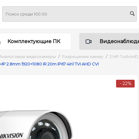
Комплектующие ПК
Видеонаблюд
Аналоговые видеокамеры
/
Разрешение камер
/
2 MP TurboHD
P 2.8mm 1920×1080 IR 20m IP67 4in1 TVI AHD CVI
- 22%