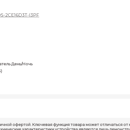
DS-2CE16D3T-I3PF
атель День/Ночь
)
Камера
ичной офертой. Ключевая функция товара может отличаться от 
ехнические характеристики устройства являются лишь демонстр