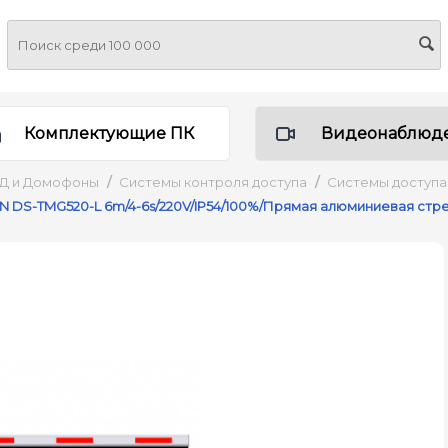
Комплектующие ПК
Видеонаблюд
УД и Домофоны
/
Системы контроля доступа
/
Системы доступа 
N DS-TMG520-L 6m/4-6s/220V/IP54/100%/Прямая алюминиевая стр