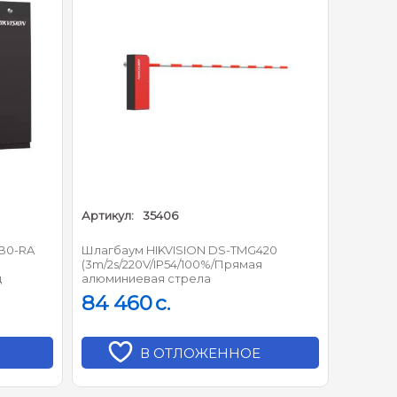
а
Артикул:
35406
B0-RA
Шлагбаум HIKVISION DS-TMG420
(3m/2s/220V/IP54/100%/Прямая
ц
алюминиевая стрела
84 460
c.
2, 2, 2.5 с / 4 с (по умолчанию) Регулируемая 4, 5, 6
В ОТЛОЖЕННОЕ
мая 4, 5, 6 с
я 2.5, 3, 3.5 с / 6 с (по умолчанию) Регулируемая 4,