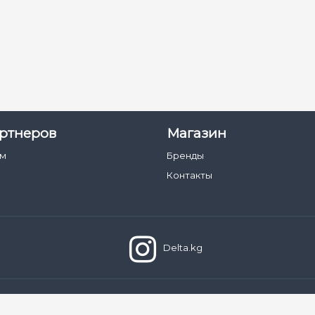
Скорость опускания :
5, 6 с / 6 с (по умолчанию) Регул
Направление стрелы :
Правосторонняя (по умолчани
ртнеров
Магазин
ам
Бренды
Контакты
Delta.kg