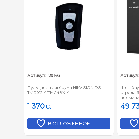
И
Защ
Частота пульт
Артикул:
29146
Артикул:
Пульт для шлагбаума HIKVISION DS-
Шлагбау
TMG012-4/TMG4BX-A
стрела 
алюмини
1 370
c.
49 7
В ОТЛОЖЕННОЕ