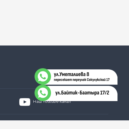
ируемая 4, 5, 6 с
ю) Доступно: левосторонняя и правосторонняя
Наш Youtube канал