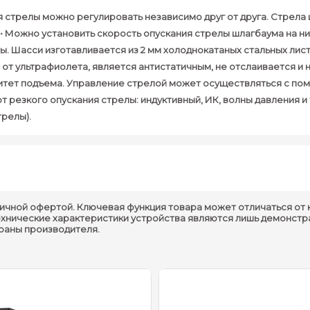
ия стрелы можно регулировать независимо друг от друга. Стрел
 • Можно установить скорость опускания стрелы шлагбаума на н
ы. Шасси изготавливается из 2 мм холоднокатаных стальных лис
т ультрафиолета, является антистатичным, не отслаивается и н
оритет подъема. Управление стрелой может осуществляться с по
 резкого опускания стрелы: индуктивный, ИК, волны давления и 
трелы).
ичной офертой. Ключевая функция товара может отличаться от 
Материал :
SECC
ехнические характеристики устройства являются лишь демонстр
траны производителя.
Высота стрелы :
880 мм
Толщина материала :
2.0 мм
Толщина металлической двери :
1.5 мм
Защитное покрытие :
Порошковое напыление