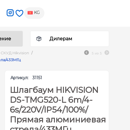
KG
ение
Дилерам
СКУД Hikvision
/
5
из
5
ела/433МГц
Артикул:
31151
Шлагбаум HIKVISION
DS-TMG520-L 6m/4-
6s/220V/IP54/100%/
Прямая алюминиевая
стрела/433МГц