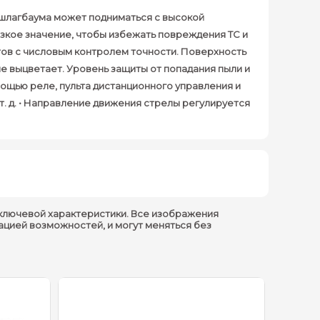
а шлагбаума может подниматься с высокой
изкое значение, чтобы избежать повреждения ТС и
тов с числовым контролем точности. Поверхность
е выцветает. Уровень защиты от попадания пыли и
мощью реле, пульта дистанционного управления и
т. д. • Направление движения стрелы регулируется
ключевой характеристики. Все изображения
ацией возможностей, и могут меняться без