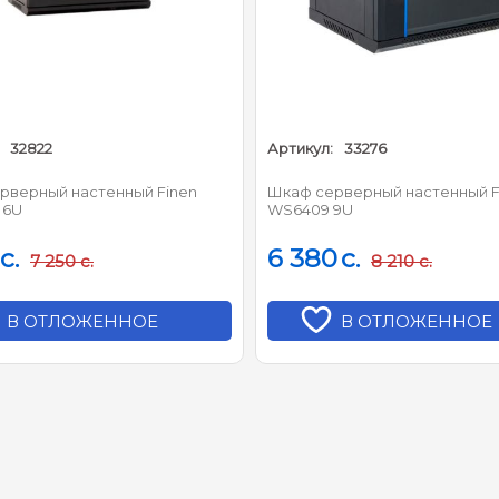
32822
Артикул:
33276
рверный настенный Finen
Шкаф серверный настенный F
 6U
WS6409 9U
c.
6 380
c.
7 250
c.
8 210
c.
В ОТЛОЖЕННОЕ
В ОТЛОЖЕННОЕ