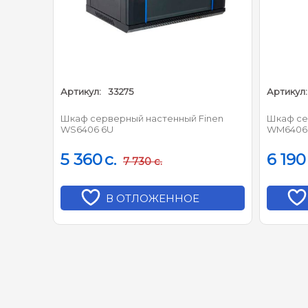
Артикул:
33275
Артикул:
inen
Шкаф серверный настенный Finen
Шкаф се
,
WS6406 6U
WM6406
шт,
5 360
c.
6 190
7 730
c.
В ОТЛОЖЕННОЕ