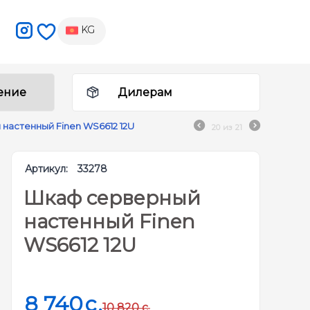
KG
ение
Дилерам
настенный Finen WS6612 12U
20
из
21
Артикул:
33278
Шкаф серверный
настенный Finen
WS6612 12U
8 740
c.
10 820
c.