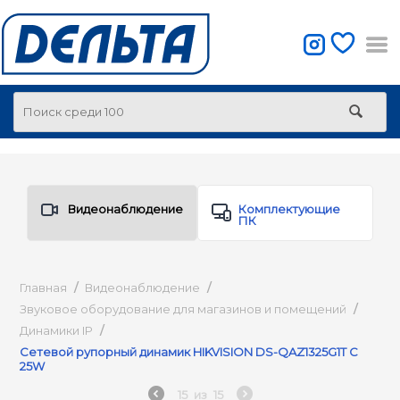
Видеонаблюдение
Комплектующие
ПК
Главная
/
Видеонаблюдение
/
Звуковое оборудование для магазинов и помещений
/
Динамики IP
/
Сетевой рупорный динамик HIKVISION DS-QAZ1325G1T C
25W
15
из
15