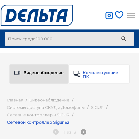
Видеонаблюдение
Комплектующие
ПК
Главная
/
Видеонаблюдение
/
Системы доступа СКУД и Домофоны
/
SIGUR
/
Сетевые контроллеры SIGUR
/
Сетевой контроллер Sigur E2
1
из
3