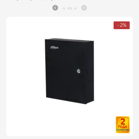
4
из
4
- 2%