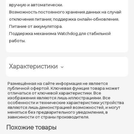
вручную и автоматически.
Возможность постоянного хранения данных на случай
отключения питания; поддержка онлайн-обновления.
Питание от аккумулятора.
Поддержка механизма Watchdog для стабильной
работы.
Характеристики
Главный процессор :
Встроенный процессор
Размещённая на сайте информация не является
публичной офертой. Ключевая функция товара может
Протокол Internet :
IPv4; TCP; UDP
отличаться от ключевой характеристики. Все
изображения являются лишь иллюстрациями. Все
SDK и API :
Да
особенности и технические характеристики устройства
являются лишь демонстрацией возможностей, и могут
Зуммер :
Да
меняться без предварительного уведомления, в
зависимости от страны производителя.
Материал корпуса :
Сталь SECC
Похожие товары
Карта; дистанционно;