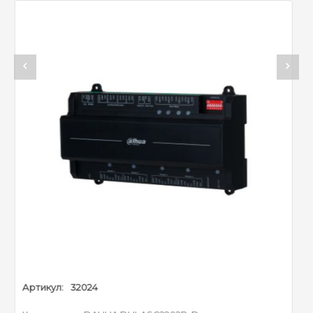
Режим разблокировки :
пароль; отпечаток
пальца
Список периодов :
128
Период праздничных
128
дней :
Сетевое обновление :
Да
Разблокировка первой
Да
картой :
Удаленная верификация
Да
:
8-канальный
Список
считыватель карт RS-485
заблокированных/
8-канальный
разрешенных
считыватель карт
пользователей :
Артикул:
32479
Wiegand