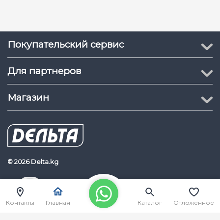
Двери магнитная × 2
Дверной переключатель
× 2
Входной интерфейс :
Переключатель входа ×
Покупательский сервис
4
Защищенных от
Для партнеров
несанкционированного ×
1
Магазин
Дверной выключатель
Выходной интерфейс :
реле × 2
Реле сигнализации × 2
Рабочая температура :
-20°C~+65°C
Рабочая влажность :
10%~90%
© 2026 Delta.kg
Размеры :
370 x 345 x 90 мм
Delta.kg
Наш Youtube канал
Программное
ehome 5.0
Контакты
Главная
Каталог
Отложенное
обеспечение :