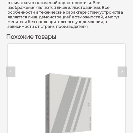
Модель :
DS-K2602T
отличаться от ключевой характеристики. Все
изображения являются лишь иллюстрациями. Все
Рабочее напряжение :
DC 12В/1A
особенности и технические характеристики устройства
являются лишь демонстрацией возможностей, и могут
Процессор :
32-бит
меняться без предварительного уведомления, в
зависимости от страны производителя.
Мощность :
16М
Похожие товары
Интерфейс связи
TCP/IP сетевой
%
восходящей линии связи
интерфейс и RS-485
:
Интерфейс связи
нисходящей линии связи
RS-485 and Wiegand
:
100000
зарегистрированных
карт и 300000 карт
считывания записей, с
Зарегистрированные
возможностью
карты/запись события :
расширения до 200 000