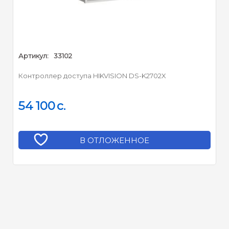
зарегистрированных
карт и 600 000 карт
считывания записей
О состоянии
Артикул:
33102
электропитания,
Led-индикатор :
состояние связи,
Контроллер доступа HIKVISION DS-K2702X
ненормальном
состоянии
54 100
c.
Встроенные часы :
Да
4 устройства
В ОТЛОЖЕННОЕ
считывания с карт
(интерфейс RS485) и 4
Доступный кард-ридер :
устройства считывания
с карт (Wiegand
интерфейс),
подключаемые
Тревожный вход × 4