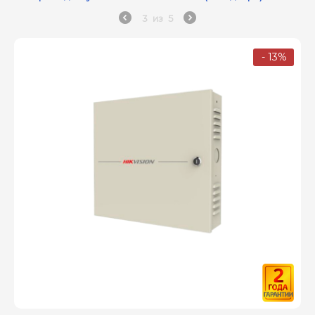
3
из
5
- 13%