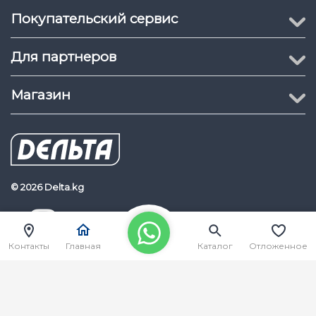
Частота кадров :
Дополнительный поток:
Покупательский сервис
704 × 576 (1 к/с - 25 к/с)
704 × 480 (1 к/с - 30 к/
Для партнеров
H.264: 32–6144 кбит / с
Битрейт видео :
H.265: 12–6400 кбит / с
Магазин
1080P (1920×1080); 1.3MP
(1280×960);720p
(1280×720); D1
Разрешение :
(704×576/704×480); VGA
(640×480); CIF
© 2026 Delta.kg
(352×288/352×240)
Delta.kg
Наш Youtube канал
Управление битрейтом :
CBR/VBR
Контакты
Главная
Каталог
Отложенное
H.264: 32 Кбит/с – 6144
Кбит/с
Видеобитрейт :
H.265: 12 Кбит/с – 6400
Кбит/с