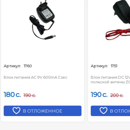
1760
Артикул:
1751
тания AC 9V 600mA Csec
Блок питания DC 12V 100mA дл
польской антены ZOLAN
190
c.
190
c.
200
c.
В ОТЛОЖЕННОЕ
В ОТЛОЖЕННОЕ