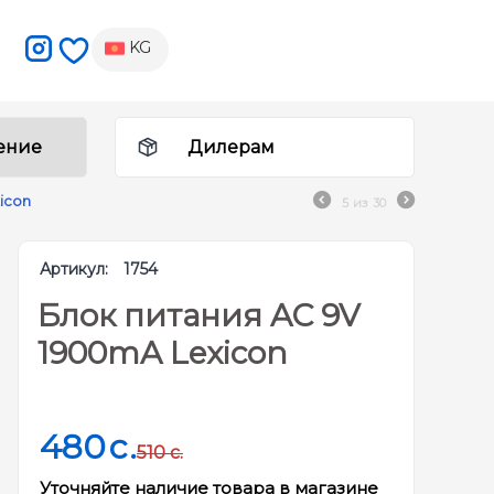
KG
ение
Дилерам
icon
5
из
30
Артикул:
1754
Блок питания AC 9V
1900mA Lexicon
480
c.
510
c.
Уточняйте наличие товара в магазине