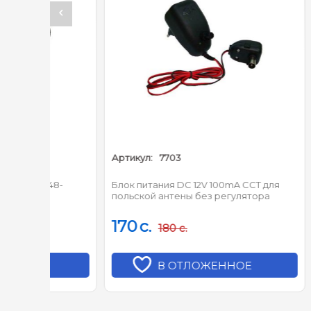
Артикул:
7703
Артикул:
48-
Блок питания DC 12V 100mA CCT для
Блок пи
польской антены без регулятора
170
c.
180
c.
180
c.
В ОТЛОЖЕННОЕ