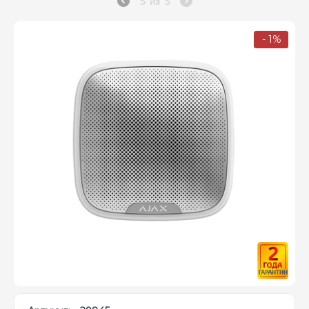
5
из
5
- 1%