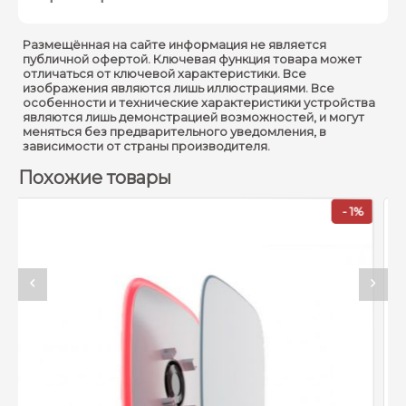
Размещённая на сайте информация не является
Оповещатель
публичной офертой. Ключевая функция товара может
Классификация :
светозвуковой
отличаться от ключевой характеристики. Все
изображения являются лишь иллюстрациями. Все
радиоканальный
особенности и технические характеристики устройства
являются лишь демонстрацией возможностей, и могут
Тип сирены :
Беспроводная
меняться без предварительного уведомления, в
зависимости от страны производителя.
Внутри помещений/на
Способ установки :
Похожие товары
улице
Работает с хабами Ajax,
- 1%
Совместимость :
ретрансляторами,
ocBridge Plus, uartBridge
Тип оповещения :
Светозвуковой
Уровень громкости
Настраиваемый, 85−113
звука :
дБ на дистанции 1 м
Время звучания тревоги
Настраиваемое, 3 - 180 с
: