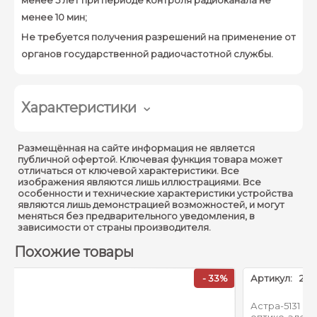
менее 10 мин;
Не требуется получения разрешений на применение от
органов государственной радиочастотной службы.
Характеристики
Время технической
Размещённая на сайте информация не является
40 с
готовности к работе :
публичной офертой. Ключевая функция товара может
отличаться от ключевой характеристики. Все
изображения являются лишь иллюстрациями. Все
Время восстановления
60 с
особенности и технические характеристики устройства
в дежурный режим :
являются лишь демонстрацией возможностей, и могут
меняться без предварительного уведомления, в
радиус действия
зависимости от страны производителя.
радиоканала на
Похожие товары
открытой местности, не
менее: 300 м
- 33%
Артикул:
21047
рабочий диапазон
Астра-5131 исп. А Извещатель охранный объемны
частот: от 2400 до 2483,5
оптико-электронный РК, Астра-РИ-М,300 м