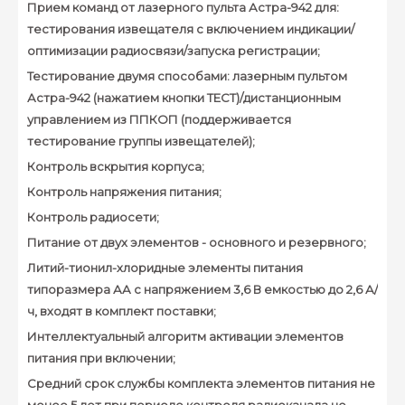
Прием команд от лазерного пульта Астра-942 для:
тестирования извещателя с включением индикации/
оптимизации радиосвязи/запуска регистрации;
Тестирование двумя способами: лазерным пультом
Астра-942 (нажатием кнопки ТЕСТ)/дистанционным
управлением из ППКОП (поддерживается
тестирование группы извещателей);
Контроль вскрытия корпуса;
Контроль напряжения питания;
Контроль радиосети;
Питание от двух элементов - основного и резервного;
Литий-тионил-хлоридные элементы питания
типоразмера АА с напряжением 3,6 В емкостью до 2,6 А/
ч, входят в комплект поставки;
Интеллектуальный алгоритм активации элементов
питания при включении;
Средний срок службы комплекта элементов питания не
менее 5 лет при периоде контроля радиоканала не