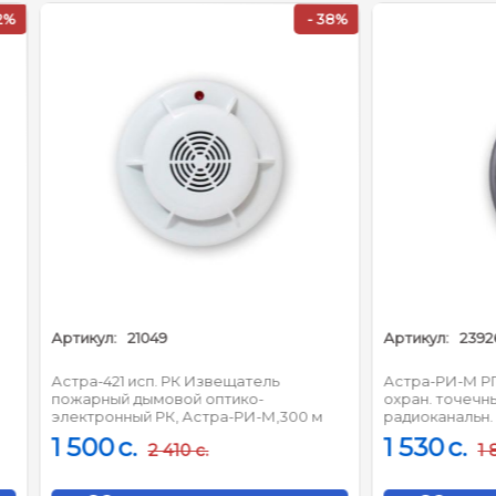
- 38%
:
21049
Артикул:
23926
21 исп. РК Извещатель
Астра-РИ-М РПДК Извещате
й дымовой оптико-
охран. точечный электроконт
нный РК, Астра-РИ-М,300 м
радиоканальн. мобильный
c.
1 530
c.
2 410
c.
1 840
c.