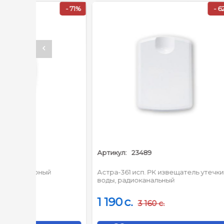
- 71%
- 62%
Артикул:
23489
Артикул
Астра-361 исп. РК извещатель утечки
Астра-4
воды, радиоканальный
пожарны
электро
1 190
c.
1 500
3 160
c.