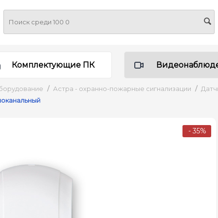
Комплектующие ПК
Видеонаблюд
борудование
/
Астра - охранно-пожарные сигнализации
/
Датч
иоканальный
- 35%