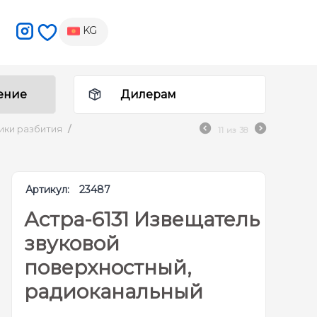
KG
ение
Дилерам
ики разбития
/
11
из
38
Артикул:
23487
Астра-6131 Извещатель
звуковой
поверхностный,
радиоканальный