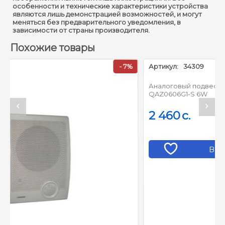
Блок динамика :
5,25′′ × 1
особенности и технические характеристики устройства
являются лишь демонстрацией возможностей, и могут
Коническое покрытие:
меняться без предварительного уведомления, в
Угол охвата :
зависимости от страны производителя.
95°
Похожие товары
Номинальная мощность :
3 Вт
- 7%
Чувствительность :
91 дБ ± 3 дБ
Максимальное
95 дБ
акустическое давление :
Частотная
90 Гц – 20 кГц
характеристика :
Номинальное
Аудиовход :
напряжение: 100 В
Материал :