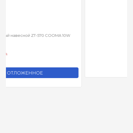
Артикул:
34309
OMA 10W
Аналоговый подвесной динамик HIKVISION DS-
QAZ0606G1-S 6W
2 460
c.
В ОТЛОЖЕННОЕ