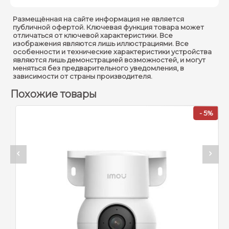
Камера
Размещённая на сайте информация не является
публичной офертой. Ключевая функция товара может
1/3" прогрессивная
отличаться от ключевой характеристики. Все
Матрица :
изображения являются лишь иллюстрациями. Все
CMOS
особенности и технические характеристики устройства
являются лишь демонстрацией возможностей, и могут
Разрешение :
5 МП (2880 × 1620)
меняться без предварительного уведомления, в
зависимости от страны производителя.
Ночное видение :
до 25 м (82 фута)
Похожие товары
Объектив :
Фиксированный 3,6 мм
- 5%
76° (гор.), 41° (верт.), 91°
Поле зрения :
(диаг.)
Поворот 330°, наклон
Поворот/наклон :
90°
Аккумулятор :
10000 мА·ч
Сеть
Wi-Fi :
IEEE 802.11b/g/n, 2,4 ГГц