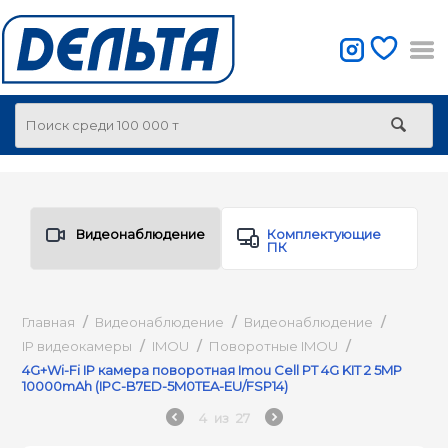
Видеонаблюдение
Комплектующие
ПК
Главная
/
Видеонаблюдение
/
Видеонаблюдение
/
IP видеокамеры
/
IMOU
/
Поворотные IMOU
/
4G+Wi-Fi IP камера поворотная Imou Cell PT 4G KIT 2 5MP
10000mAh (IPC-B7ED-5M0TEA-EU/FSP14)
4
из
27