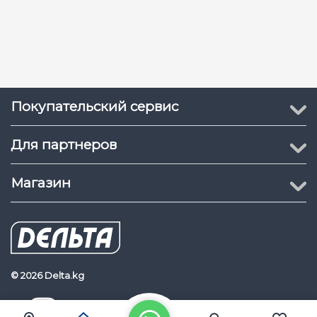
Слот для карты :
MicroSD (до 512 ГБ)
Кнопки :
Питание, сброс
Уведомления и детекция
Обнаружение человека,
Функции :
настраиваемая область,
Покупательский сервис
режим AOV
Общие характеристики
Для партнеров
Материал корпуса :
Пластик
Магазин
DC 5 В 2 А или солнечная
Питание :
панель Imou
Потребляемая
< 3,5 Вт
мощность :
Рабочая температура :
-20 ℃ ~ +50 ℃
© 2026 Delta.kg
Температура зарядки :
-10 ℃ ~ +45 ℃
Delta.kg
Наш Youtube канал