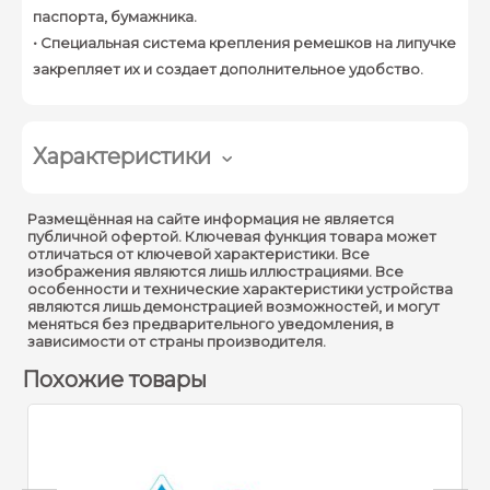
паспорта, бумажника.
• Специальная система крепления ремешков на липучке
закрепляет их и создает дополнительное удобство.
Характеристики
Материал :
Полиэстер
Размещённая на сайте информация не является
публичной офертой. Ключевая функция товара может
Внутренний материал :
Полиэстер
отличаться от ключевой характеристики. Все
изображения являются лишь иллюстрациями. Все
Внешние размеры :
310x150x460 мм
особенности и технические характеристики устройства
являются лишь демонстрацией возможностей, и могут
Карман для ноутбука :
80x395x40 мм
меняться без предварительного уведомления, в
зависимости от страны производителя.
Вес :
0.79 кг
Похожие товары
Артику
Рюкзак
серый