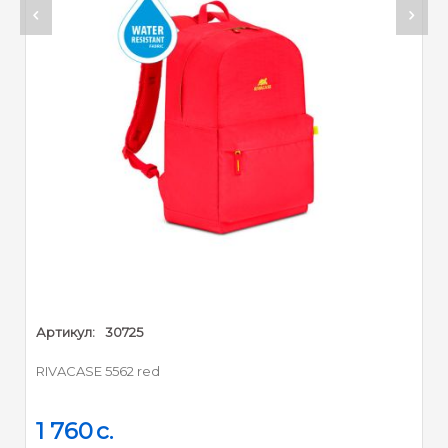
2 0
Артикул:
30725
RIVACASE 5562 red
1 760
c.