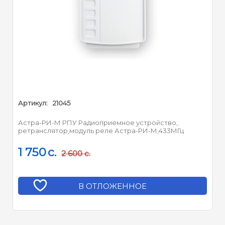
Артикул:
21045
Астра-РИ-М РПУ Радиоприемное устройство,
ретранслятор,модуль реле Астра-РИ-М,433МГц
1 750
c.
2 600
c.
В ОТЛОЖЕННОЕ