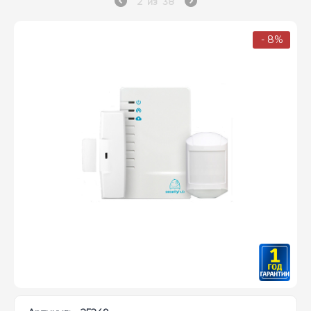
2
из
38
- 8%